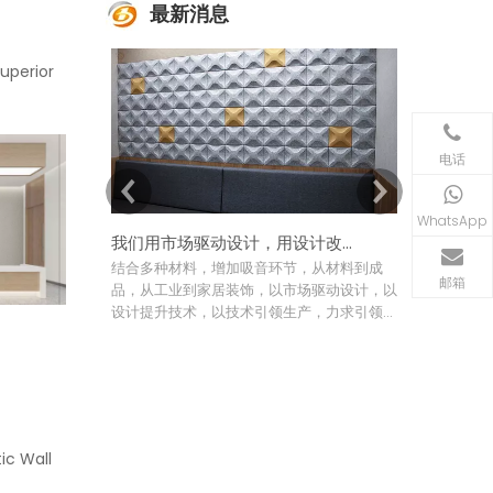
最新消息
uperior
电话
WhatsApp
我们用市场驱动设计，用设计改进技术
结合多种材料，增加吸音环节，从材料到成
如今，Col
邮箱
品，从工业到家居装饰，以市场驱动设计，以
洲和太平洋等
设计提升技术，以技术引领生产，力求引领创
场、体育场
造高品质声学中的最终模型图像
域。改进后
ic Wall
g