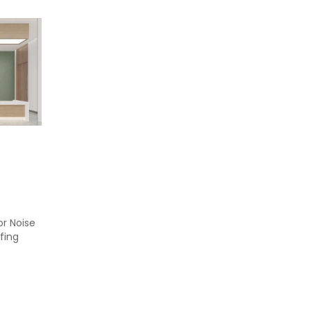
or Noise
fing