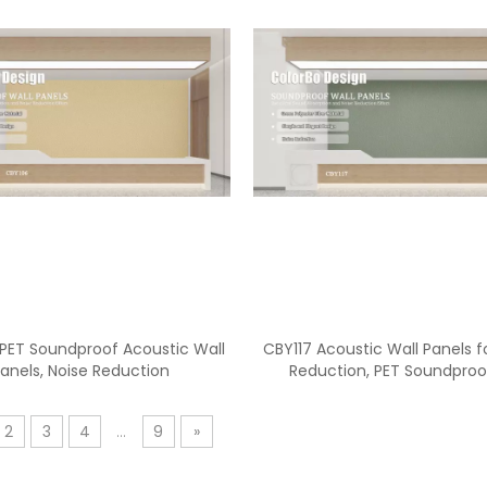
 PET Soundproof Acoustic Wall
CBY117 Acoustic Wall Panels f
anels, Noise Reduction
Reduction, PET Soundproo
2
3
4
...
9
»