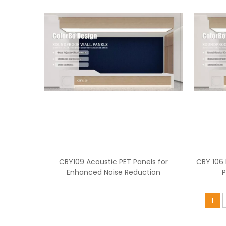
CBY109 Acoustic PET Panels for
CBY 106
Enhanced Noise Reduction
P
1