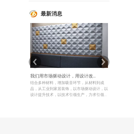
最新消息
我们用市场驱动设计，用设计改进技术
结合多种材料，增加吸音环节，从材料到成
如今，Col
品，从工业到家居装饰，以市场驱动设计，以
洲和太平洋等
设计提升技术，以技术引领生产，力求引领创
场、体育场
造高品质声学中的最终模型图像
域。改进后