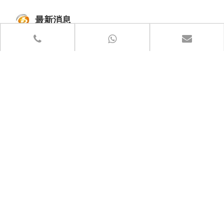
最新消息
ColorBo 以声学为主要设计元素
我们用市场驱动设计，用设计改进技术
ColorBo声学材料已出口到80多个国家和地区
结合多种材料，增加吸音环节，从材料
如今，ColorBo声学材料已出口到欧
ColorBo以声学为主要设计元素，选用
到成品，从工业到家居装饰，以市场驱
洲、亚洲和太平洋等80多个国家和地
最环保的原材料，获得最佳的装饰效
动设计，以设计提升技术，以技术引领
区，可用于机场、体育场馆、电影院、
果，达到最佳的吸音效果，防火等级
生产，力求引领创造高品质声学中的最
俱乐部等工业装饰领域。改进后的产品
高。我们致力于各类声学伴侣的研发、
终模型图像
更适用于家居装饰场所
生产和销售
快速链接
产品目录